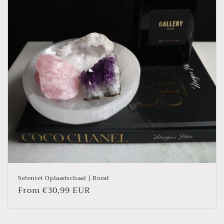
o
n
:
Seleniet Oplaadschaal | Rond
Regular
From €30,99 EUR
price