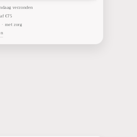
ndaag verzonden
af €75
t
•
met zorg
en