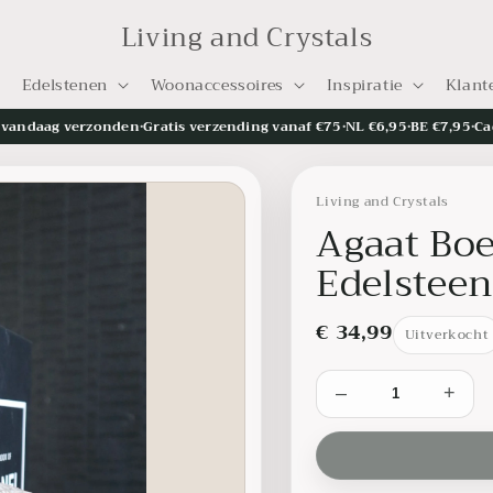
Living and Crystals
Edelstenen
Woonaccessoires
Inspiratie
Klant
= vandaag verzonden
•
Gratis verzending vanaf €75
•
NL €6,95
•
BE €7,95
•
Ca
Living and Crystals
Agaat Bo
Edelsteen
€ 34,99
Uitverkocht
–
+