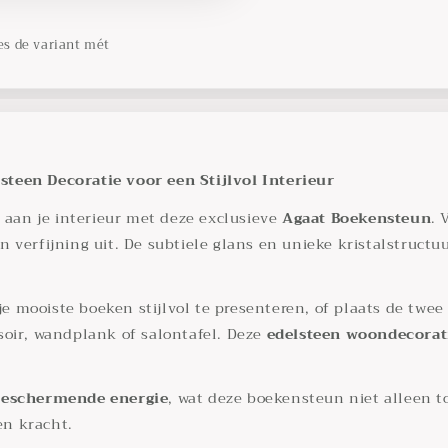
es de variant mét
teen Decoratie voor een Stijlvol Interieur
 aan je interieur met deze exclusieve
Agaat Boekensteun
. 
e en verfijning uit. De subtiele glans en unieke kristalstru
je mooiste boeken stijlvol te presenteren, of plaats de twee
oir, wandplank of salontafel. Deze
edelsteen woondecorat
beschermende energie
, wat deze boekensteun niet alleen 
en kracht.