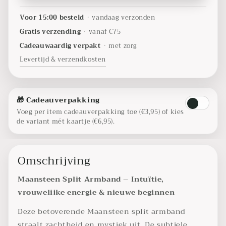
Voor 15:00 besteld
•
vandaag verzonden
Gratis verzending
•
vanaf €75
Cadeauwaardig verpakt
•
met zorg
Levertijd & verzendkosten
🎁 Cadeauverpakking
Voeg per item cadeauverpakking toe (€3,95) of kies
de variant mét kaartje (€6,95).
Omschrijving
Maansteen Split Armband – Intuïtie,
vrouwelijke energie & nieuwe beginnen
Deze betoverende Maansteen split armband
straalt zachtheid en mystiek uit. De subtiele