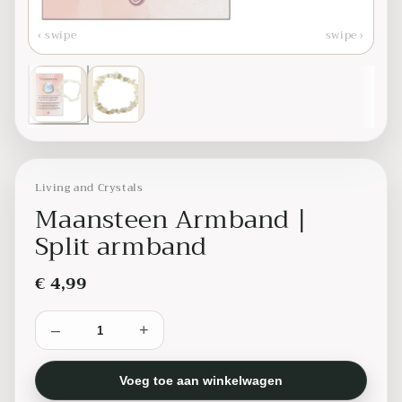
‹ swipe
swipe ›
Living and Crystals
Maansteen Armband |
Split armband
€ 4,99
–
+
Voeg toe aan winkelwagen