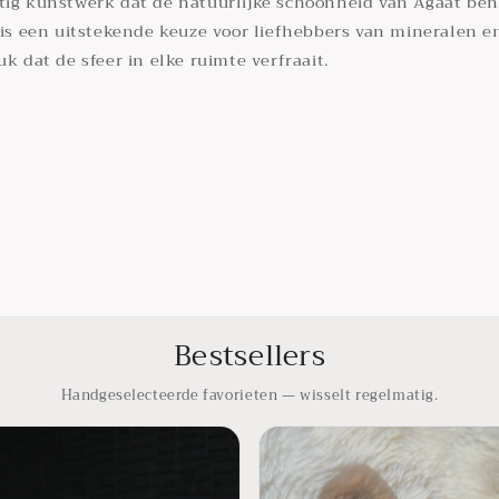
tig kunstwerk dat de natuurlijke schoonheid van Agaat bena
t is een uitstekende keuze voor liefhebbers van mineralen 
k dat de sfeer in elke ruimte verfraait.
Bestsellers
Handgeselecteerde favorieten — wisselt regelmatig.