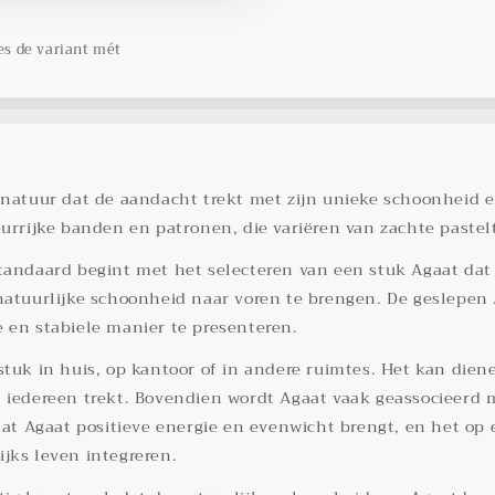
es de variant mét
 natuur dat de aandacht trekt met zijn unieke schoonheid en
eurrijke banden en patronen, die variëren van zachte pastel
tandaard begint met het selecteren van een stuk Agaat dat 
 natuurlijke schoonheid naar voren te brengen. De geslepen
 en stabiele manier te presenteren.
stuk in huis, op kantoor of in andere ruimtes. Het kan die
n iedereen trekt. Bovendien wordt Agaat vaak geassocieerd
t Agaat positieve energie en evenwicht brengt, en het op 
jks leven integreren.