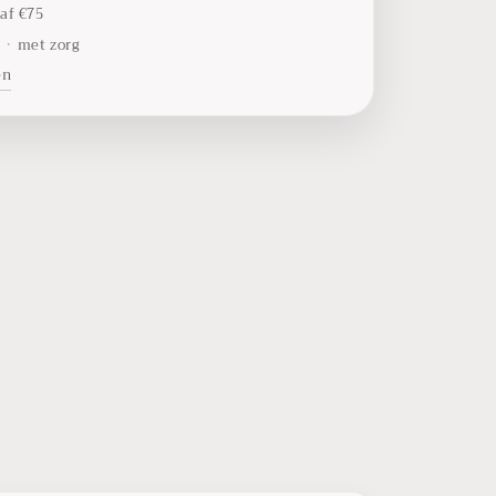
af €75
t
•
met zorg
en