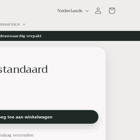
T
Inloggen
Winkelwagen
Nederlands
a
enservice
a
l
deauwaardig verpakt
standaard
oeg toe aan winkelwagen
ndaag verzonden