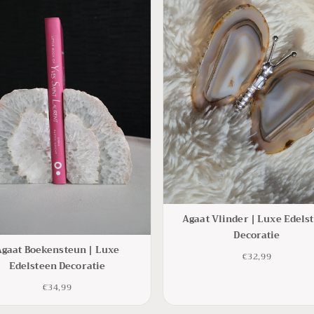
Agaat Vlinder | Luxe Edels
Decoratie
Agaat Boekensteun | Luxe
€32,99
Edelsteen Decoratie
€34,99