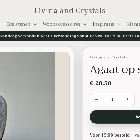
Living and Crystals
Edelstenen
Woonaccessoires
Inspiratie
Klant
= vandaag verzonden
•
Gratis verzending vanaf €75
•
NL €6,95
•
BE €7,95
•
Ca
Living and Crystals
Agaat op 
€ 28,50
–
+
V
Voor 15:00 besteld
•
va