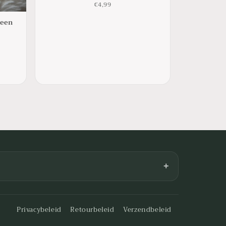
€4,99
teen
+
als.nl
Privacybeleid
Retourbeleid
Verzendbeleid