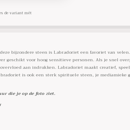
es de variant mét
 deze bijzondere steen is Labradoriet een favoriet van vele
eer geschikt voor hoog sensitieve personen. Als je snel ove
overvloed aan indrukken. Labradoriet maakt creatief, speels, 
bradoriet is ook een sterk spirituele steen, je mediamiek
r die je op de foto ziet.
r