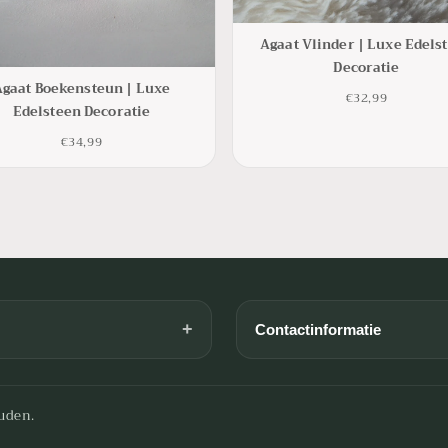
Agaat Vlinder | Luxe Edels
Decoratie
Agaat Boekensteun | Luxe
€32,99
Edelsteen Decoratie
€34,99
+
Contactinformatie
E-mail: info@livingandcryst
KvK: 92040500
uden.
BTW: NL004932942B10