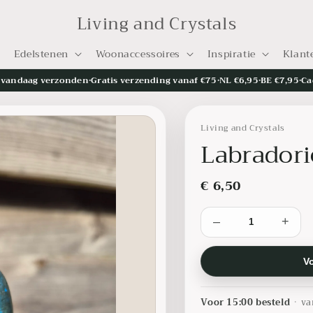
Living and Crystals
Edelstenen
Woonaccessoires
Inspiratie
Klant
= vandaag verzonden
•
Gratis verzending vanaf €75
•
NL €6,95
•
BE €7,95
•
Ca
Living and Crystals
Labradori
€ 6,50
–
+
V
Voor 15:00 besteld
•
va