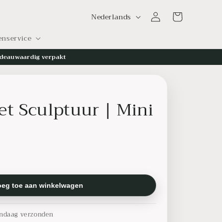
T
Inloggen
Winkelwagen
Nederlands
a
enservice
a
l
deauwaardig verpakt
et Sculptuur | Mini
oeg toe aan winkelwagen
ndaag verzonden