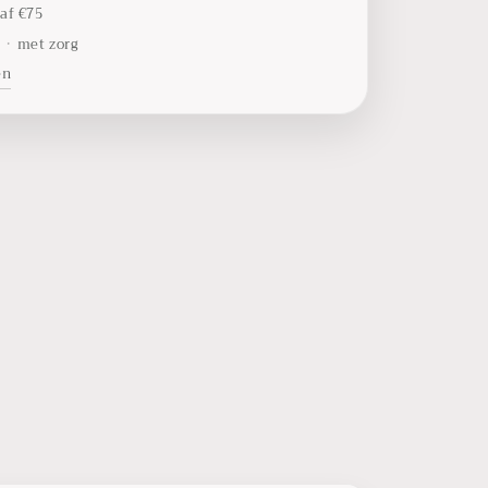
af €75
t
•
met zorg
en