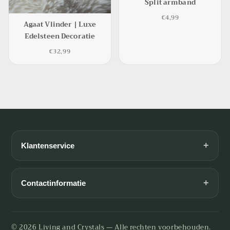
Split armband
€4,99
Agaat Vlinder | Luxe
Edelsteen Decoratie
€32,99
+
Klantenservice
Algemene voorwaarden
Betaalmogelijkheden
+
Contactinformatie
Contact
E-mail: info@livingandcrystals.nl
Levertijd en verzendkosten
KvK: 92040500
© 2026 Living and Crystals — Alle rechten voorbehouden.
Retourneren