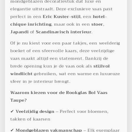
mondgeblazen decoratiestuk dat luxe en
elegantie uitstraalt. Deze exclusieve vaas past
perfect in een
Eric Kuster-stijl
, een
hotel-
chique inrichting
, maar ook in een
stoer
,
Japandi
of
Scandinavisch interieur
.
Of je nu kiest voor een paar takjes, een weelderig
boeket of een sfeervolle kaars, deze veelzijdige
vaas maakt altijd een statement. Dankzij de
brede opening kun je de vaas ook als
stijlvol
windlicht
gebruiken, wat een warme en luxueuze
sfeer in je interieur brengt.
Waarom kiezen voor de Rookglas Bol Vaas
Taupe?
✔
Veelzijdig design
– Perfect voor bloemen,
takken of kaarsen
✔
Mond
geblazen vakmanschap
– Elk exemplaar