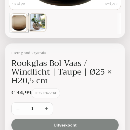
‹ swipe
swipe ›
Living and Crystals
Rookglas Bol Vaas /
Windlicht | Taupe | Ø25 ×
H20,5 cm
€ 34,99
Uitverkocht
–
+
Uitverkocht