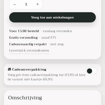
–
+
Voeg toe aan winkelwagen
Voor 15:00 besteld
•
vandaag verzonden
Gratis verzending
•
vanaf €75
Cadeauwaardig verpakt
•
met zorg
Levertijd & verzendkosten
🎁 Cadeauverpakking
Voeg per item cadeauverpakking toe (€3,95) of kies
de variant mét kaartje (€6,95).
Omschrijving