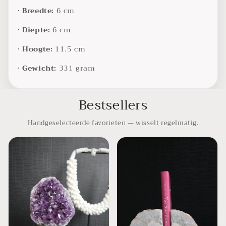
•
Breedte:
6 cm
•
Diepte:
6 cm
•
Hoogte:
11.5 cm
•
Gewicht:
331 gram
Bestsellers
Handgeselecteerde favorieten — wisselt regelmatig.