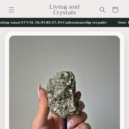
Meteen
Living and
naar de
Winkelwagen
Crystals
content
ng vanaf €75
•
NL €6,95
•
BE €7,95
•
Cadeauwaardig verpakt
•
Voor 15: