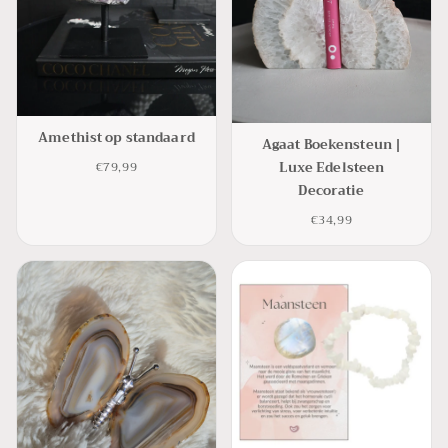
Amethist op standaard
Agaat Boekensteun |
Luxe Edelsteen
€79,99
Decoratie
€34,99