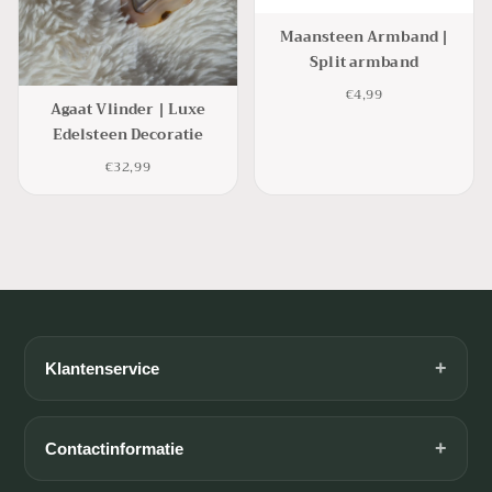
Maansteen Armband |
Split armband
€4,99
Agaat Vlinder | Luxe
Edelsteen Decoratie
€32,99
+
Klantenservice
Algemene voorwaarden
Betaalmogelijkheden
+
Contactinformatie
Contact