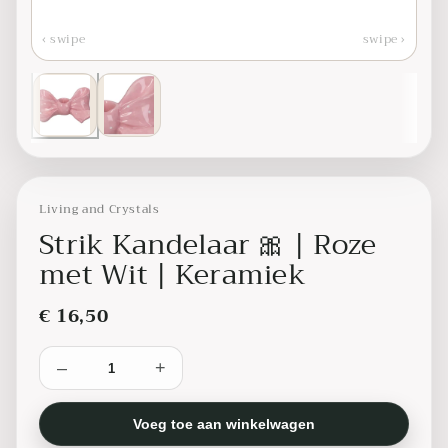
‹ swipe
swipe ›
Living and Crystals
Strik Kandelaar 🎀 | Roze
met Wit | Keramiek
€ 16,50
–
+
Voeg toe aan winkelwagen