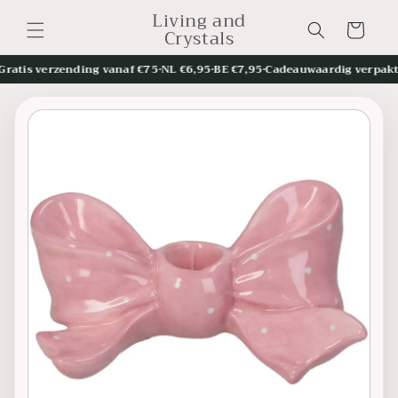
Meteen
Living and
naar de
Winkelwagen
Crystals
content
tis verzending vanaf €75
•
NL €6,95
•
BE €7,95
•
Cadeauwaardig verpakt
•