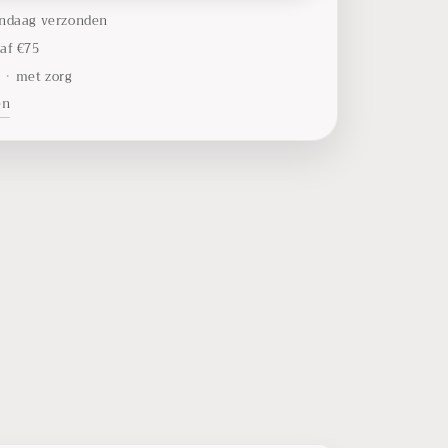
ndaag verzonden
af €75
t
•
met zorg
en