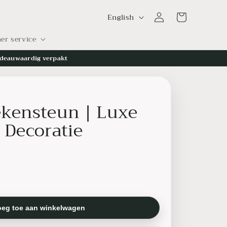
L
Log
Cart
English
in
a
er service
n
g
deauwaardig verpakt
u
a
ekensteun | Luxe
g
e
 Decoratie
oeg toe aan winkelwagen