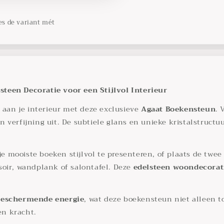
es de variant mét
teen Decoratie voor een Stijlvol Interieur
 aan je interieur met deze exclusieve
Agaat Boekensteun
. 
e en verfijning uit. De subtiele glans en unieke kristalstru
je mooiste boeken stijlvol te presenteren, of plaats de twee
oir, wandplank of salontafel. Deze
edelsteen woondecorat
beschermende energie
, wat deze boekensteun niet alleen 
en kracht.