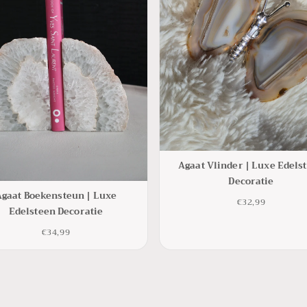
Agaat Vlinder | Luxe Edels
Decoratie
Agaat Boekensteun | Luxe
€32,99
Edelsteen Decoratie
€34,99