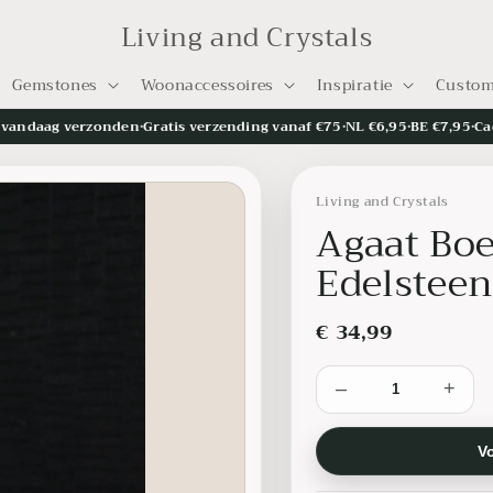
Living and Crystals
Gemstones
Woonaccessoires
Inspiratie
Custom
= vandaag verzonden
•
Gratis verzending vanaf €75
•
NL €6,95
•
BE €7,95
•
Ca
Living and Crystals
Agaat Bo
Edelsteen
€ 34,99
–
+
V