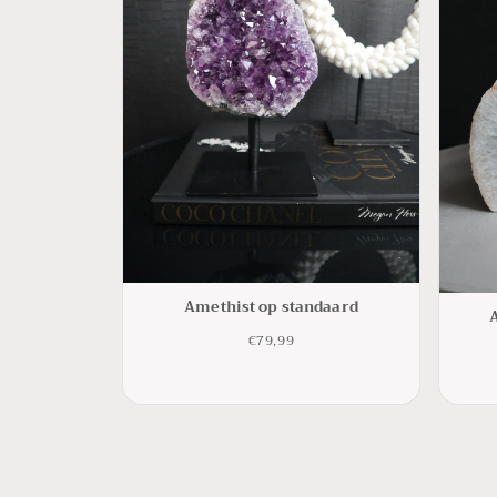
Amethist op standaard
€79,99