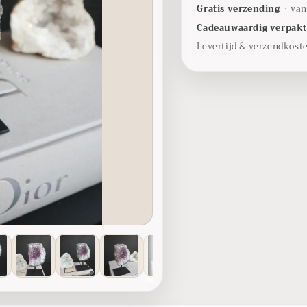
Gratis verzending
•
van
Cadeauwaardig verpak
Levertijd & verzendkost