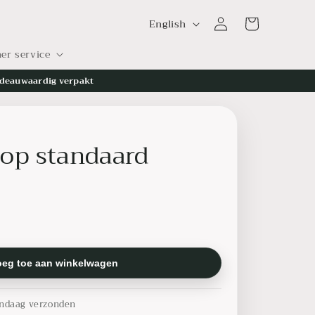
L
Log
Cart
English
in
a
er service
n
g
deauwaardig verpakt
u
a
op standaard
g
e
oeg toe aan winkelwagen
ndaag verzonden