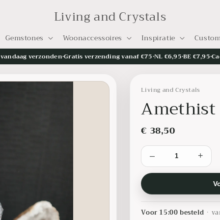
Living and Crystals
Gemstones
Woonaccessoires
Inspiratie
Custom
= vandaag verzonden
•
Gratis verzending vanaf €75
•
NL €6,95
•
BE €7,95
•
Ca
Living and Crystals
Amethist 
€ 38,50
–
+
V
Voor 15:00 besteld
•
va