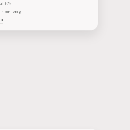
af €75
t
•
met zorg
en