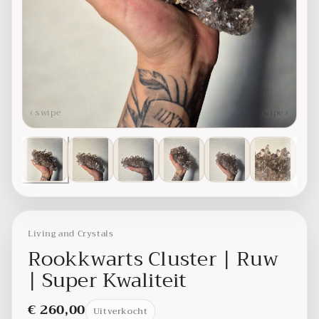
‹ swipe
swipe ›
Living and Crystals
Rookkwarts Cluster | Ruw
| Super Kwaliteit
€ 260,00
Uitverkocht