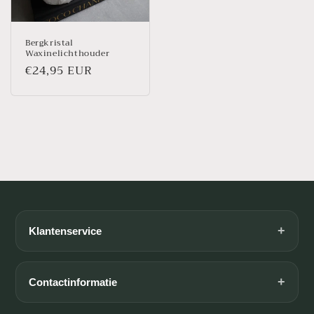
Bergkristal
Waxinelichthouder
Prix
€24,95 EUR
habituel
+
Klantenservice
Algemene voorwaarden
Betaalmogelijkheden
+
Contactinformatie
Contact
E-mail: info@livingandcrystals.nl