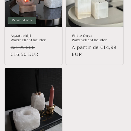
o
n
:
Promotion
Agaatschijf
Witte Onyx
Waxinelichthouder
Waxinelichthouder
Prix
Prix
Prix
À partir de €14,99
€21,99 EUR
habituel
€16,50 EUR
promotionnel
habituel
EUR