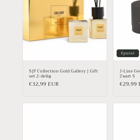
t
i
o
Épuisé
n
S|P Collection Gold Gallery | Gift
J-Line Ge
:
set 2-delig
Zwart S
Prix
€32,99 EUR
Prix
€29,99
habituel
habitue