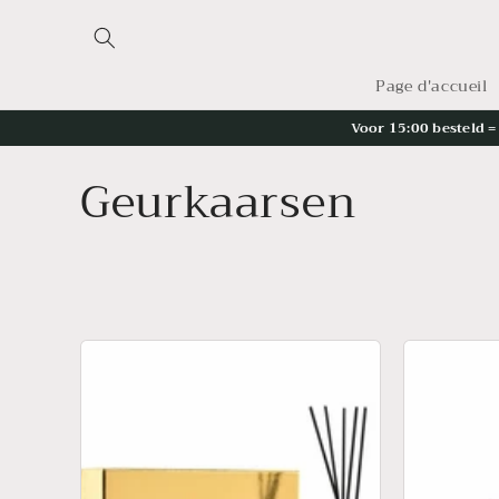
et
passer
au
contenu
Page d'accueil
Voor 15:00 besteld 
C
Geurkaarsen
o
l
l
e
c