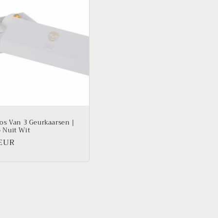
os Van 3 Geurkaarsen |
 Nuit Wit
 EUR
l