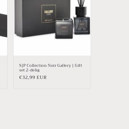
S|P Collection Noir Gallery | Gift
set 2-delig
Prix
€32,99 EUR
habituel