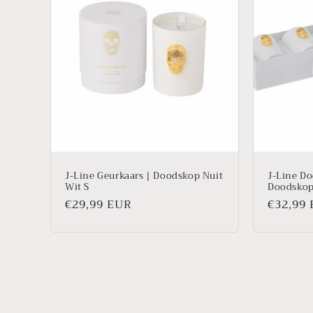
J-Line Geurkaars | Doodskop Nuit
J-Line Do
Wit S
Doodskop
Prix
€29,99 EUR
Prix
€32,99
habituel
habitue