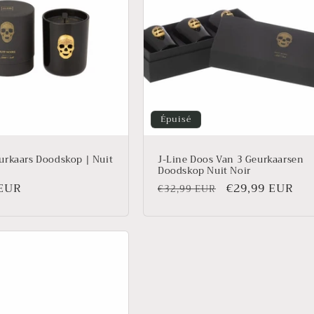
Épuisé
urkaars Doodskop | Nuit
J-Line Doos Van 3 Geurkaarsen
Doodskop Nuit Noir
 EUR
Prix
Prix
€29,99 EUR
€32,99 EUR
l
habituel
promotionnel