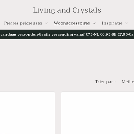
Living and Crystals
Pierres précieuses
Woonaccessoires
Inspiratie
= vandaag verzonden
•
Gratis verzending vanaf €75
•
NL €6,95
•
BE €7,95
•
Ca
Trier par :