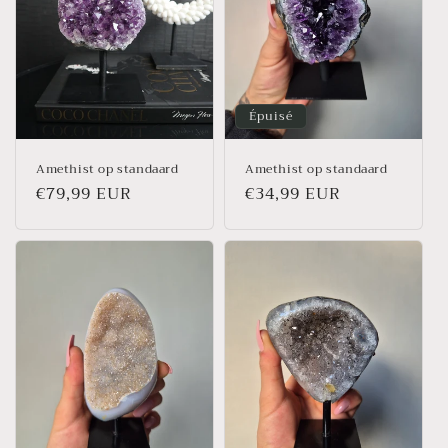
o
n
:
Épuisé
Amethist op standaard
Amethist op standaard
Prix
€79,99 EUR
Prix
€34,99 EUR
habituel
habituel