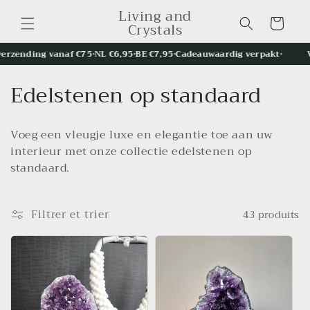
et
Living and
passer
Panier
Crystals
au
contenu
ending vanaf €75
•
NL €6,95
•
BE €7,95
•
Cadeauwaardig verpakt
•
Voor
C
Edelstenen op standaard
o
Voeg een vleugje luxe en elegantie toe aan uw
l
interieur met onze collectie edelstenen op
l
standaard.
e
Filtrer et trier
43 produits
c
t
i