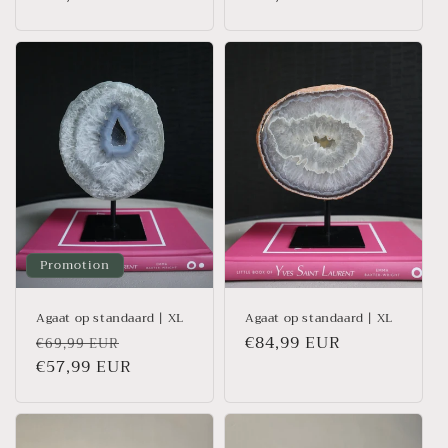
habituel
habituel
Promotion
Agaat op standaard | XL
Agaat op standaard | XL
Prix
Prix
Prix
€84,99 EUR
€69,99 EUR
habituel
€57,99 EUR
promotionnel
habituel