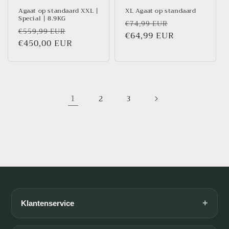
Agaat op standaard XXL |
XL Agaat op standaard
Special | 8.9KG
Prix
Prix
€74,99 EUR
Prix
Prix
€559,99 EUR
habituel
€64,99 EUR
promotionne
habituel
€450,00 EUR
promotionnel
1
2
3
+
Klantenservice
Algemene voorwaarden