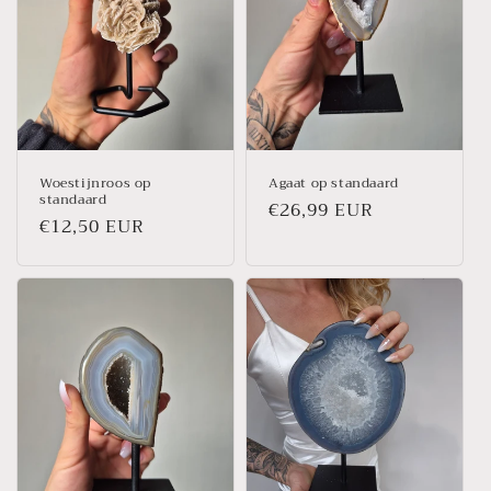
Woestijnroos op
Agaat op standaard
standaard
Prix
€26,99 EUR
Prix
€12,50 EUR
habituel
habituel