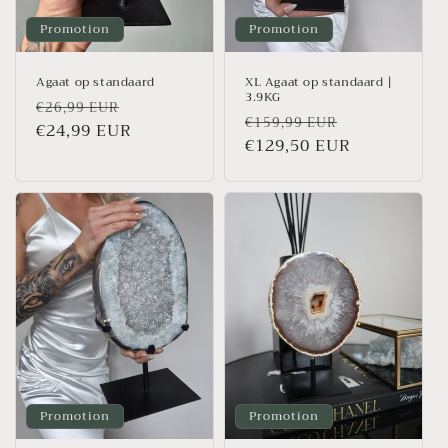
Promotion
Promotion
Agaat op standaard
XL Agaat op standaard |
3.9KG
Prix
Prix
€26,99 EUR
Prix
Prix
€159,99 EUR
habituel
€24,99 EUR
promotionnel
habituel
€129,50 EUR
promotionn
Promotion
Promotion