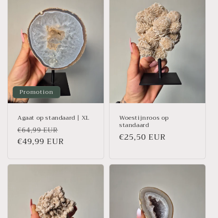
Promotion
Agaat op standaard | XL
Woestijnroos op
standaard
Prix
Prix
€64,99 EUR
Prix
€25,50 EUR
habituel
€49,99 EUR
promotionnel
habituel