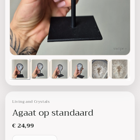
‹ swipe
swipe ›
Living and Crystals
Agaat op standaard
€ 24,99