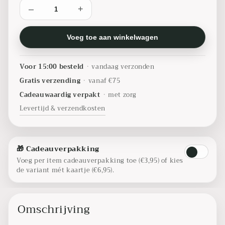
–
+
Voeg toe aan winkelwagen
Voor 15:00 besteld
•
vandaag verzonden
Gratis verzending
•
vanaf €75
Cadeauwaardig verpakt
•
met zorg
Levertijd & verzendkosten
🎁 Cadeauverpakking
Voeg per item cadeauverpakking toe (€3,95) of kies
de variant mét kaartje (€6,95).
Omschrijving