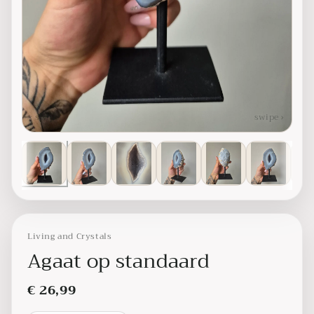
‹ swipe
swipe ›
Living and Crystals
Agaat op standaard
€ 26,99