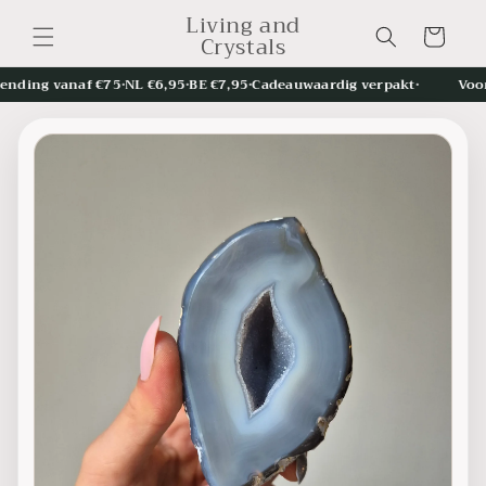
et
Living and
passer
Panier
Crystals
au
contenu
ding vanaf €75
•
NL €6,95
•
BE €7,95
•
Cadeauwaardig verpakt
•
Voor 1