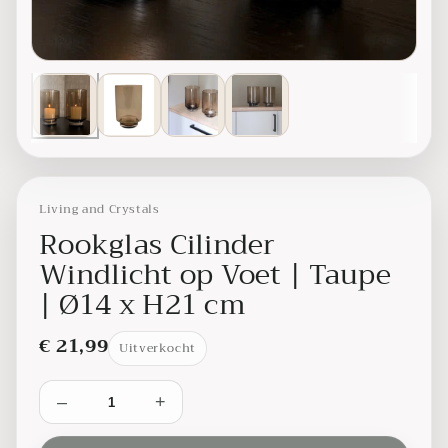
‹ swipe
swipe ›
Living and Crystals
Rookglas Cilinder
Windlicht op Voet | Taupe
| Ø14 x H21 cm
€ 21,99
Uitverkocht
–
+