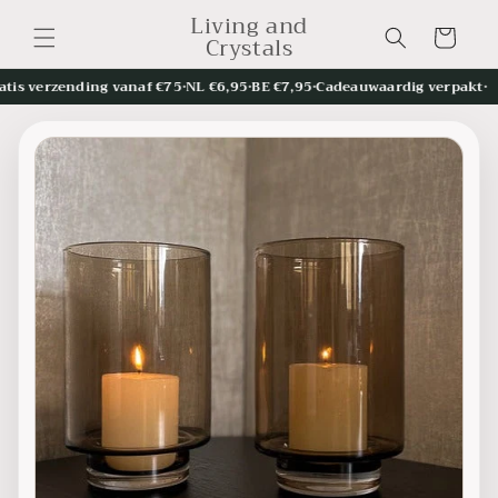
et
Living and
passer
Panier
Crystals
au
contenu
 verzending vanaf €75
•
NL €6,95
•
BE €7,95
•
Cadeauwaardig verpakt
•