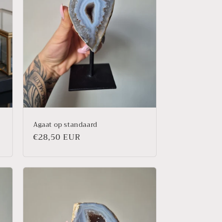
Agaat op standaard
Prix
€28,50 EUR
habituel