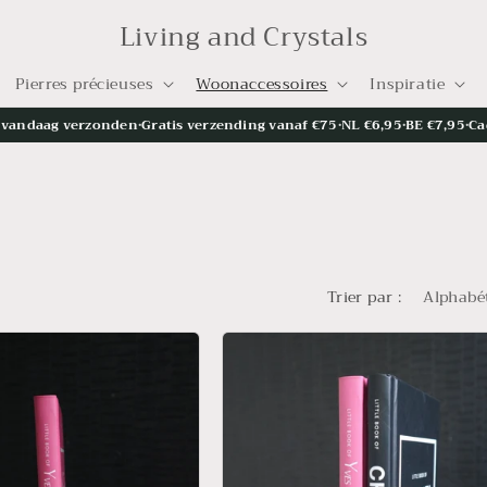
Living and Crystals
Pierres précieuses
Woonaccessoires
Inspiratie
= vandaag verzonden
•
Gratis verzending vanaf €75
•
NL €6,95
•
BE €7,95
•
Ca
Trier par :