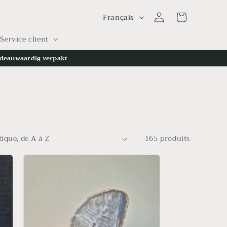
L
Connexion
Panier
Français
a
Service client
n
g
deauwaardig verpakt
u
e
165 produits