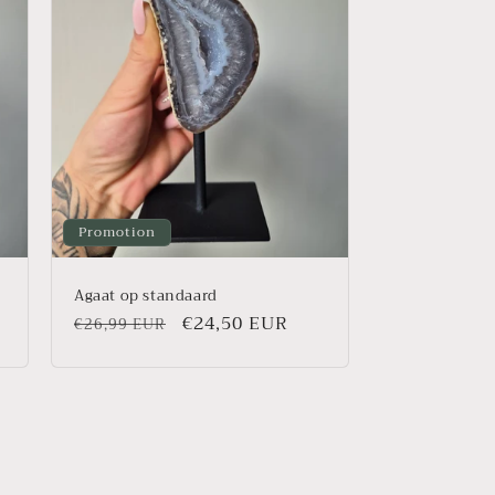
Promotion
Agaat op standaard
Prix
Prix
€24,50 EUR
€26,99 EUR
habituel
promotionnel