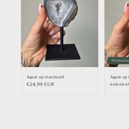
Promoti
Agaat op standaard
Agaat op 
Prix
€24,99 EUR
Prix
€28,50 
habituel
habitue