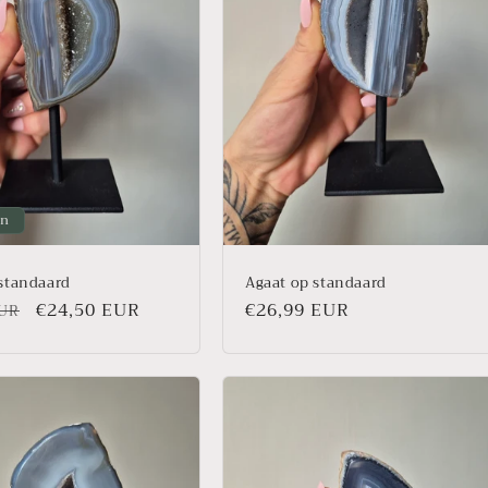
on
standaard
Agaat op standaard
Prix
€24,50 EUR
Prix
€26,99 EUR
EUR
l
promotionnel
habituel