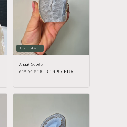
Promotion
Agaat Geode
Prix
Prix
€19,95 EUR
€25,99 EUR
habituel
promotionnel