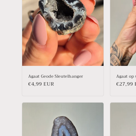
Agaat Geode Sleutelhanger
Agaat op 
Prix
€4,99 EUR
Prix
€27,99
habituel
habitue