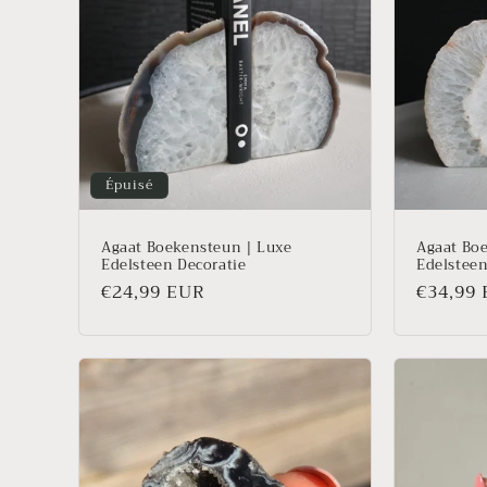
t
i
o
Épuisé
n
Agaat Boekensteun | Luxe
Agaat Bo
:
Edelsteen Decoratie
Edelsteen
Prix
€24,99 EUR
Prix
€34,99
habituel
habitue