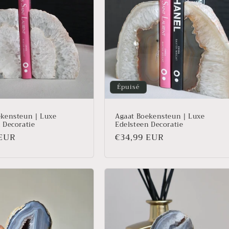
Épuisé
ekensteun | Luxe
Agaat Boekensteun | Luxe
 Decoratie
Edelsteen Decoratie
 EUR
Prix
€34,99 EUR
l
habituel