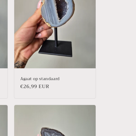
Agaat op standaard
Prix
€26,99 EUR
habituel