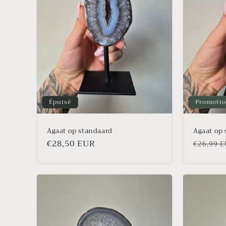
Épuisé
Promoti
Agaat op standaard
Agaat op 
Prix
€28,50 EUR
Prix
€26,99 
habituel
habitue