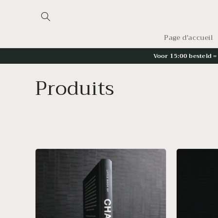
et
passer
au
contenu
Page d'accueil
Voor 15:00 besteld 
C
Produits
o
l
l
e
c