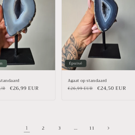
on
Épuisé
standaard
Agaat op standaard
Prix
€26,99 EUR
Prix
Prix
€24,50 EUR
EUR
€26,99 EUR
l
promotionnel
habituel
promotionnel
1
…
2
3
11